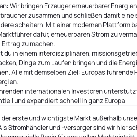
ßen: Wir bringen Erzeuger erneuerbarer Energie
braucher zusammen und schließen damit eine s
ndere scheitern. Mit einer modernen Plattform b
arktführer dafür, erneuerbaren Strom zu verma
 Ertrag zu machen.
st du in einem interdisziplinären, missionsgetr
acken, Dinge zum Laufen bringen und die Energ
n. Alle mit demselben Ziel: Europas führende P
rgien.
ührenden internationalen Investoren unterstütz
tiell und expandiert schnell in ganz Europa.
 der erste und wichtigste Markt außerhalb uns
s Stromhändler und -versorger sind wir hier sch