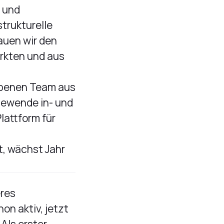
n und
trukturelle
auen wir den
rkten und aus
iebenen Team aus
iewende in- und
lattform für
t, wächst Jahr
eres
on aktiv, jetzt