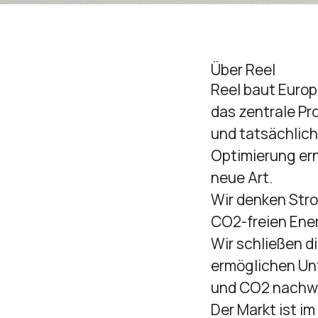
Über Reel
Reel baut Europ
das zentrale P
und tatsächlic
Optimierung ern
neue Art.
Wir denken Str
CO2-freien Ene
Wir schließen 
ermöglichen Un
und CO2 nachwe
Der Markt ist im