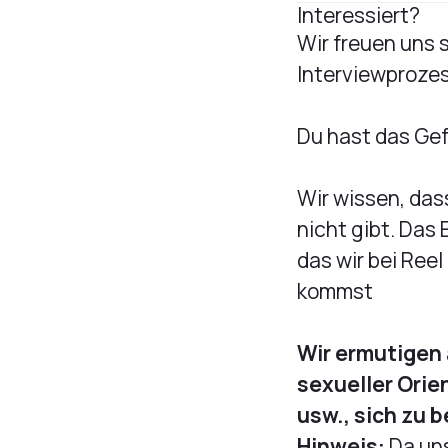
Interessiert?
Wir freuen uns 
Interviewprozes
Du hast das Gefü
Wir wissen, das
nicht gibt. Das 
das wir bei Ree
kommst
Wir ermutigen 
sexueller Orie
usw., sich zu 
Hinweis:
Da un