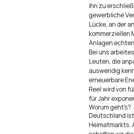
ihn zu erschlie
gewerbliche Ver
Lücke, an der a
kommerziellen M
Anlagen echten
Bei uns arbeite
Leuten, die anp
auswendig kenne
erneuerbare Ene
Reel wird von f
für Jahr exponen
Worum geht's?
Deutschland ist
Heimatmarkts. Al