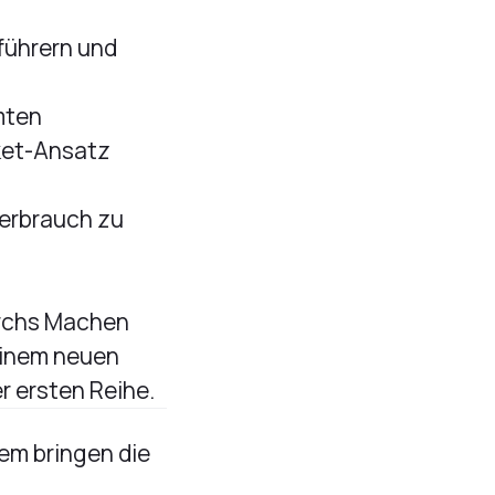
führern und
mten
ket-Ansatz
Verbrauch zu
durchs Machen
 einem neuen
r ersten Reihe.
dem bringen die