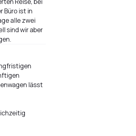
rten Reise, bei
 Büro ist in
ge alle zwei
l sind wir aber
gen.
ngfristigen
nftigen
rmenwagen lässt
ichzeitig