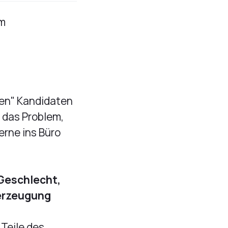
um
ten" Kandidaten
u das Problem,
erne ins Büro
 Geschlecht,
berzeugung
Teile des