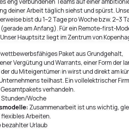
ines eng verbundenen Teams auf einer ambitionie
ng deiner Arbeit täglich siehst und spürst. Unser
erweise bist du 1–2 Tage pro Woche bzw. 2–3 Ta
(gerade am Anfang). Für ein Remote-first-Model
. Unser Hauptsitz liegt im Zentrum von Kopenha
 wettbewerbsfähiges Paket aus Grundgehalt,
ner Vergütung und Warrants, einer Form der la
t der du Miteigentümer:in wirst und direkt am kü
ternehmens teilhast. Ein vollelektrischer Fi
es Gesamtpakets verhandeln.
 Stunden/Woche
tsmodelle:
Zusammenarbeit ist uns wichtig, gle
flexibles Arbeiten.
 bezahlter Urlaub