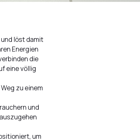
 und löst damit
aren Energien
verbinden die
 eine völlig
n Weg zu einem
brauchern und
inauszugehen
ositioniert, um