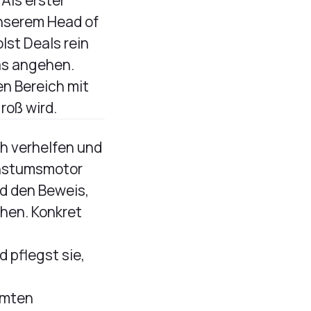
 Als erster
nserem Head of
lst Deals rein
as angehen.
en Bereich mit
roß wird.
h verhelfen und
chstumsmotor
d den Beweis,
hen. Konkret
 pflegst sie,
amten