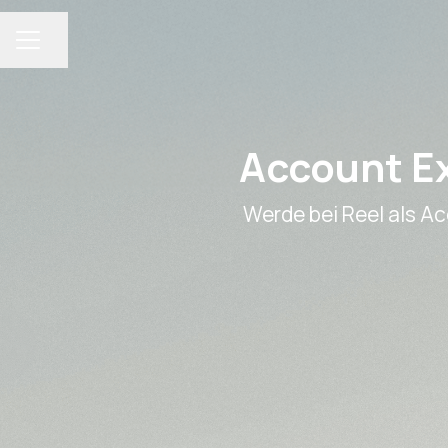
Share page
CAREER MENU
Account Ex
Werde bei Reel als A