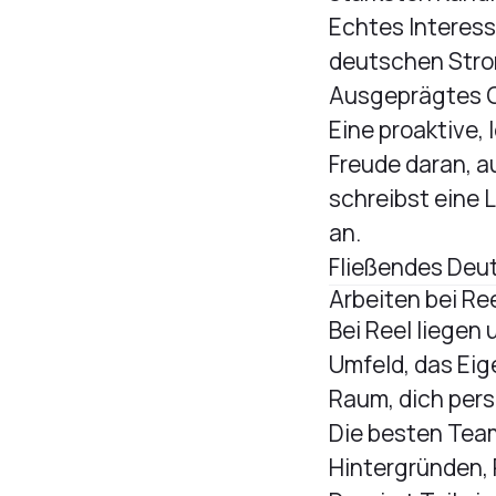
Echtes Interess
deutschen Str
Ausgeprägtes G
Eine proaktive,
Freude daran, a
schreibst eine 
an.
Fließendes Deut
Arbeiten bei Re
Bei Reel liegen
Umfeld, das Eig
Raum, dich pers
Die besten Tea
Hintergründen,