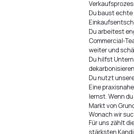
Verkaufsprozess
Du baust echte
Einkaufsentsche
Du arbeitest e
Commercial-Tea
weiter und schä
Du hilfst Unter
dekarbonisieren
Du nutzt unsere
Eine praxisnahe
lernst. Wenn du
Markt von Grund
Wonach wir su
Für uns zählt di
stärksten Kandi