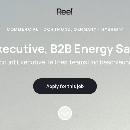
COMMERCIAL
·
DORTMUND, GERMANY
·
HYBRID
ecutive, B2B Energy Sa
ccount Executive Teil des Teams und beschleun
Apply for this job