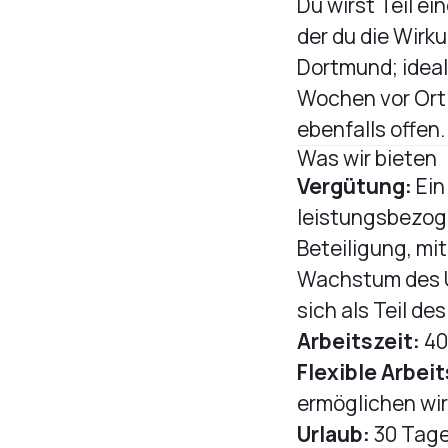
Du wirst Teil e
der du die Wirku
Dortmund; ideal
Wochen vor Ort 
ebenfalls offen
Was wir bieten
Vergütung:
Ein
leistungsbezoge
Beteiligung, mi
Wachstum des Un
sich als Teil d
Arbeitszeit:
40
Flexible Arbei
ermöglichen wir 
Urlaub:
30 Tage