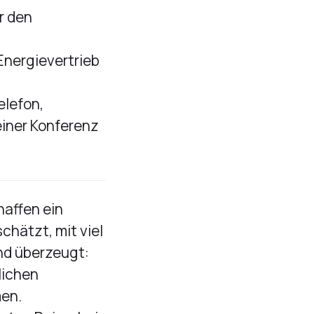
r den
nergievertrieb
elefon,
einer Konferenz
haffen ein
chätzt, mit viel
ind überzeugt:
lichen
en.