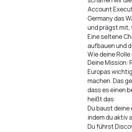
schaffen wir die
Account Execut
Germany das Wac
und prägst mit,
Eine seltene Ch
aufbauen und di
Wie deine Rolle
Deine Mission: 
Europas wichti
machen. Das ge
dass es einen b
heißt das:
Du baust deine 
indem du aktiv 
Du führst Disco