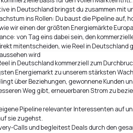
 kommerzielle Basis für den vollen Markteintritt.
ive in Deutschland bringst du zusammen mit u
hstum ins Rollen: Du baust die Pipeline auf, ho
 wie wir einen der größten Energiemärkte Europ
ance: von Tag eins dabei sein, den kommerziell
rekt mitentscheiden, wie Reel in Deutschland g
 aussehen wird
Reel in Deutschland kommerziell zum Durchbruc
gsten Energiemarkt zu unserem stärksten Wa
lingt über Beziehungen, gewonnene Kunden un
esseren Weg gibt, erneuerbaren Strom zu bezie
eigene Pipeline relevanter Interessenten auf und
auf sie zugehst.
very-Calls und begleitest Deals durch den ges