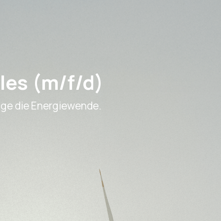
les (m/f/d)
ige die Energiewende.